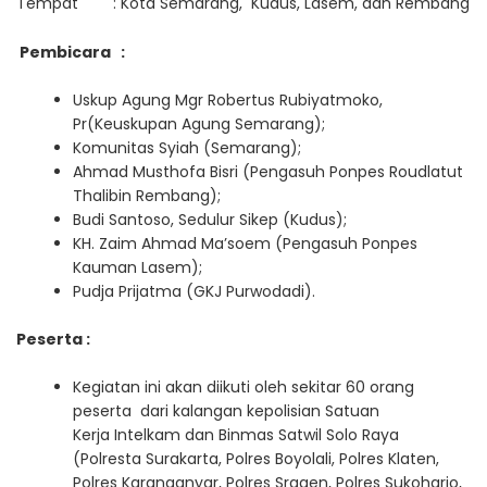
Tempat : Kota Semarang, Kudus, Lasem, dan Rembang
Pembicara :
Uskup Agung Mgr Robertus Rubiyatmoko,
Pr(Keuskupan Agung Semarang);
Komunitas Syiah (Semarang);
Ahmad Musthofa Bisri (Pengasuh Ponpes Roudlatut
Thalibin Rembang);
Budi Santoso, Sedulur Sikep (Kudus);
KH. Zaim Ahmad Ma’soem (Pengasuh Ponpes
Kauman Lasem);
Pudja Prijatma (GKJ Purwodadi).
Peserta :
Kegiatan ini akan diikuti oleh sekitar 60 orang
peserta dari kalangan kepolisian Satuan
Kerja Intelkam dan Binmas Satwil Solo Raya
(Polresta Surakarta, Polres Boyolali, Polres Klaten,
Polres Karanganyar, Polres Sragen, Polres Sukoharjo,