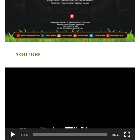
YOUTUBE
Pemutar
Video
00:00
04:42