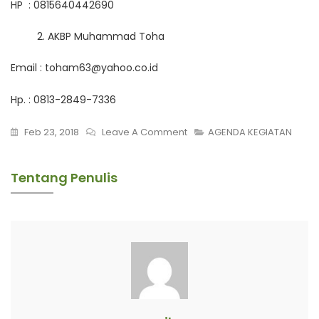
HP : 0815640442690
AKBP Muhammad Toha
Email :
toham63@yahoo.co.id
Hp. : 0813-2849-7336
On
Feb 23, 2018
Leave A Comment
AGENDA KEGIATAN
FBB:
Perempuan
Tentang Penulis
Dan
Gerakan
Perdamaian
20/02/2018