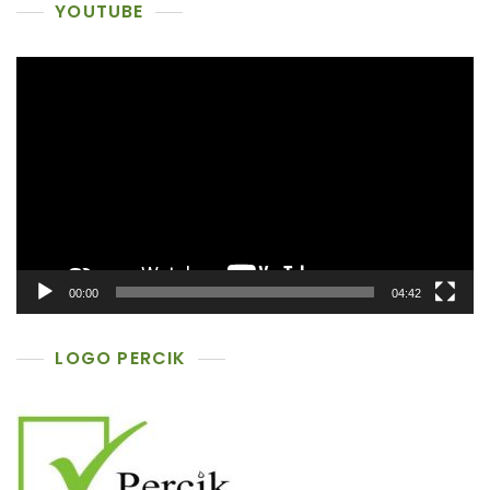
YOUTUBE
Pemutar
Video
00:00
04:42
LOGO PERCIK